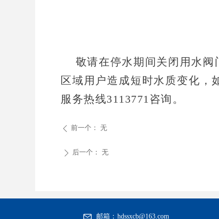
敬请在停水期间关闭用水阀门
区域用户造成短时水质变化，
服务热线3113771咨询。
前一个：
无
ꄴ
后一个：
无
ꄲ
邮箱：
hdssxcb@163.com