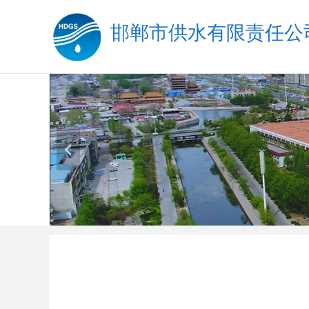
邯郸市
供水有限责任公
心
水
心
넳
优质服