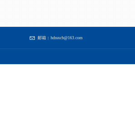
邮箱：
hdssxcb@163.com